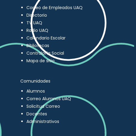
Correo de Empleados UAQ
Directorio
TV UAQ
Radio UAQ
Calendario Escolar
Bibliotecas
Contraloría Social
Mapa de sitio
Comunidades
Alumnos
Correo Alumnos UAQ
Solicitud Correo
Docentes
Administrativos