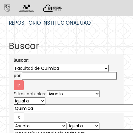
Skip
REPOSITORIO INSTITUCIONAL UAQ
navigation
Buscar
Buscar:
por
Filtros actuales: