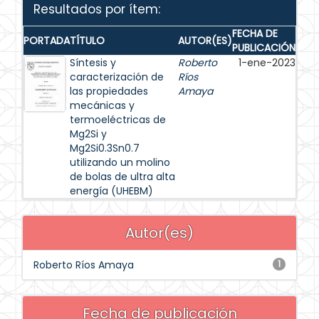
Resultados por ítem:
FECHA DE
PORTADA
TÍTULO
AUTOR(ES)
PUBLICACIÓN
Síntesis y
Roberto
1-ene-2023
caracterización de
Ríos
las propiedades
Amaya
mecánicas y
termoeléctricas de
Mg2Si y
Mg2Si0.3Sn0.7
utilizando un molino
de bolas de ultra alta
energía (UHEBM)
Autor(es)
Roberto Ríos Amaya
1
Fecha de publicación