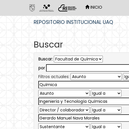
INICIO
Skip
REPOSITORIO INSTITUCIONAL UAQ
navigation
Buscar
Buscar:
por
Filtros actuales: