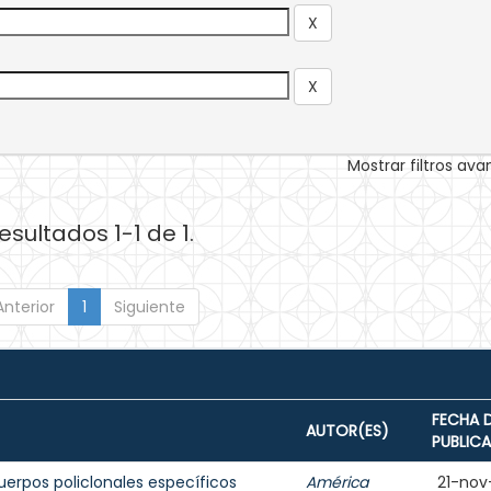
Mostrar filtros av
esultados 1-1 de 1.
Anterior
1
Siguiente
FECHA 
AUTOR(ES)
PUBLIC
uerpos policlonales específicos
América
21-nov