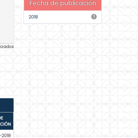
Fecha de publicación
2018
1
anzados
DE
ACIÓN
-2018