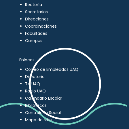
Rectoría
Secretarios
Direcciones
Coordinaciones
Facultades
Campus
Enlaces
Correo de Empleados UAQ
Directorio
TV UAQ
Radio UAQ
Calendario Escolar
Bibliotecas
Contraloría Social
Mapa de sitio