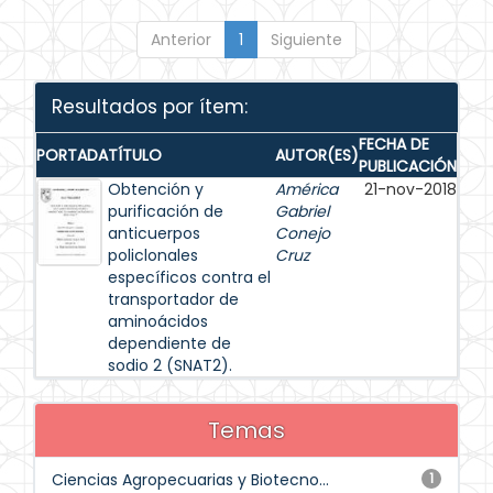
Anterior
1
Siguiente
Resultados por ítem:
FECHA DE
PORTADA
TÍTULO
AUTOR(ES)
PUBLICACIÓN
Obtención y
América
21-nov-2018
purificación de
Gabriel
anticuerpos
Conejo
policlonales
Cruz
específicos contra el
transportador de
aminoácidos
dependiente de
sodio 2 (SNAT2).
Temas
Ciencias Agropecuarias y Biotecno...
1