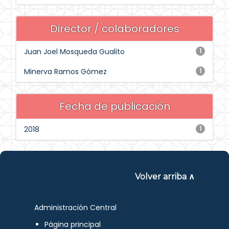
Director / colaboradores
Juan Joel Mosqueda Gualito
1
Minerva Ramos Gómez
1
Fecha de publicación
2018
1
Volver arriba ∧
Administración Central
Página principal