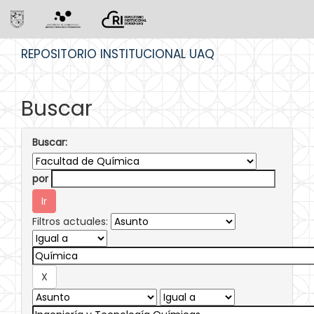
Skip
REPOSITORIO INSTITUCIONAL UAQ
navigation
Buscar
Buscar:
por
Filtros actuales: