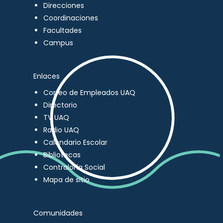
Direcciones
Coordinaciones
Facultades
Campus
Enlaces
Correo de Empleados UAQ
Directorio
TV UAQ
Radio UAQ
Calendario Escolar
Bibliotecas
Contraloría Social
Mapa de sitio
Comunidades