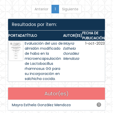
Anterior
1
Siguiente
Resultados por ítem:
FECHA DE
PORTADA
TÍTULO
AUTOR(ES)
PUBLICACIÓN
Evaluación del uso de
Mayra
1-oct-2023
almidón modificado
Esthela
de haba en la
González
microencapsulación
Mendoza
de Lactobacillus
rhamnosus GG para
su incorporación en
salchicha cocida.
Autor(es)
Mayra Esthela González Mendoza
1