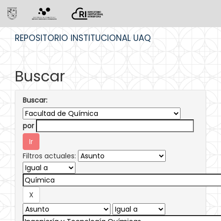
Skip
REPOSITORIO INSTITUCIONAL UAQ
navigation
Buscar
Buscar:
por
Filtros actuales: