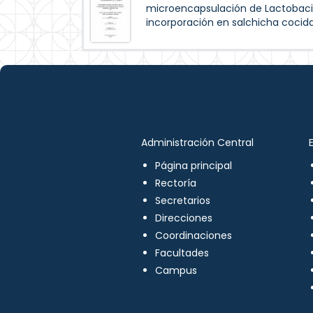
microencapsulación de Lactobaci
incorporación en salchicha cocida
Administración Central
Página principal
Rectoría
Secretarios
Direcciones
Coordinaciones
Facultades
Campus