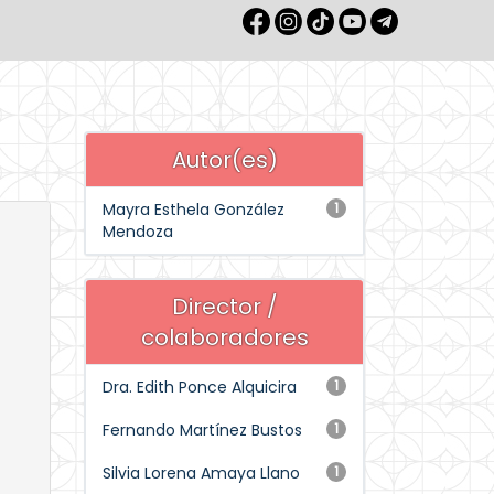
Autor(es)
Mayra Esthela González
1
Mendoza
Director /
colaboradores
Dra. Edith Ponce Alquicira
1
Fernando Martínez Bustos
1
Silvia Lorena Amaya Llano
1