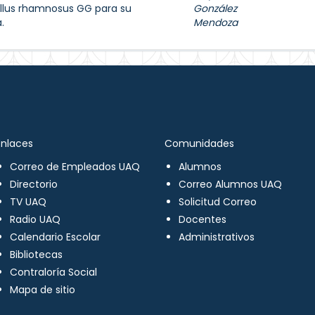
llus rhamnosus GG para su
González
.
Mendoza
Enlaces
Comunidades
Correo de Empleados UAQ
Alumnos
Directorio
Correo Alumnos UAQ
TV UAQ
Solicitud Correo
Radio UAQ
Docentes
Calendario Escolar
Administrativos
Bibliotecas
Contraloría Social
Mapa de sitio