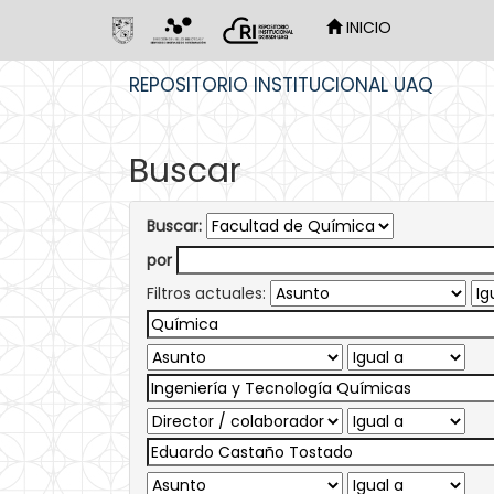
INICIO
Skip
REPOSITORIO INSTITUCIONAL UAQ
navigation
Buscar
Buscar:
por
Filtros actuales: