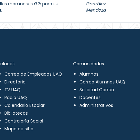
llus rhamnosus GG para su
González
.
Mendoza
Enlaces
Comunidades
Correo de Empleados UAQ
Alumnos
Directorio
Correo Alumnos UAQ
TV UAQ
Solicitud Correo
Radio UAQ
Docentes
Calendario Escolar
Administrativos
Bibliotecas
Contraloría Social
Mapa de sitio