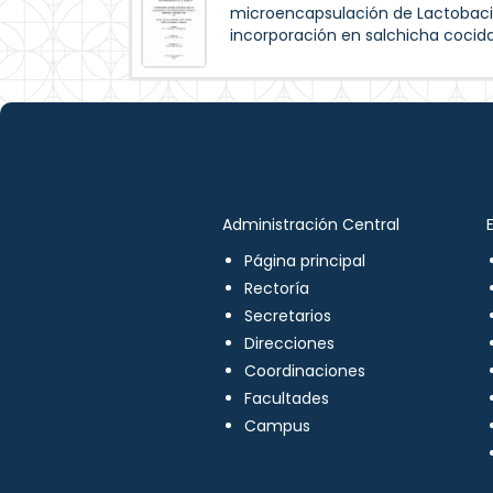
microencapsulación de Lactobaci
incorporación en salchicha cocida
Administración Central
Página principal
Rectoría
Secretarios
Direcciones
Coordinaciones
Facultades
Campus