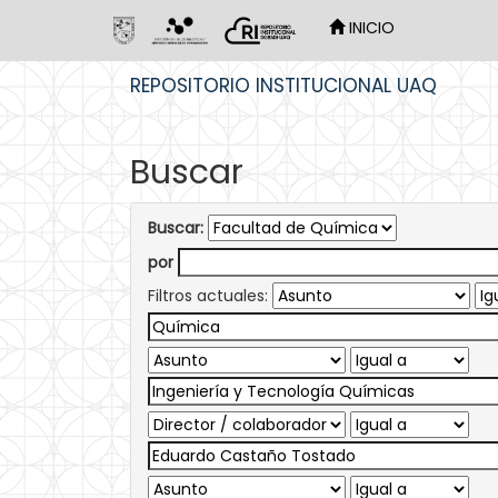
INICIO
Skip
REPOSITORIO INSTITUCIONAL UAQ
navigation
Buscar
Buscar:
por
Filtros actuales: