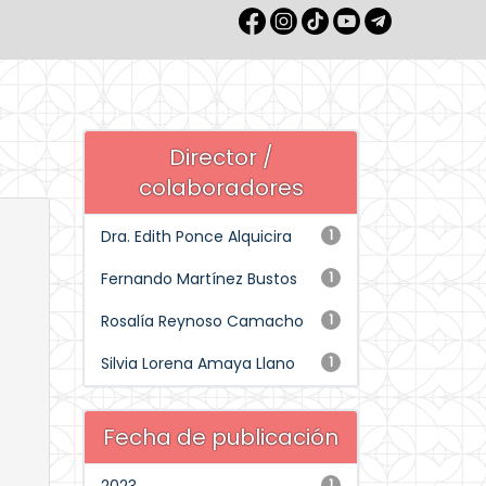
Director /
colaboradores
Dra. Edith Ponce Alquicira
1
Fernando Martínez Bustos
1
Rosalía Reynoso Camacho
1
Silvia Lorena Amaya Llano
1
Fecha de publicación
1