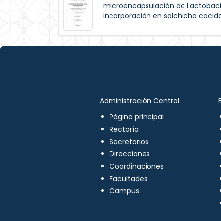
microencapsulación de Lactobaci
incorporación en salchicha cocida
Administración Central
Página principal
Rectoría
Secretarios
Direcciones
Coordinaciones
Facultades
Campus