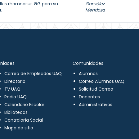
llus rhamnosus GG para su
González
.
Mendoza
Enlaces
Comunidades
Correo de Empleados UAQ
Alumnos
Directorio
Correo Alumnos UAQ
TV UAQ
Solicitud Correo
Radio UAQ
Docentes
Calendario Escolar
Administrativos
Bibliotecas
Contraloría Social
Mapa de sitio