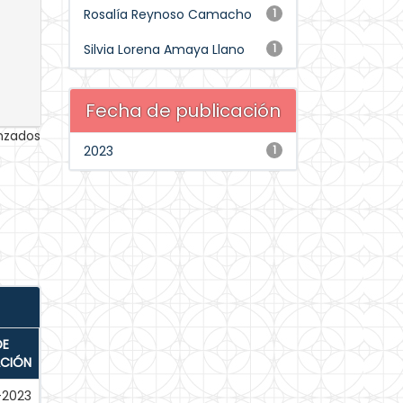
Rosalía Reynoso Camacho
1
Silvia Lorena Amaya Llano
1
Fecha de publicación
anzados
2023
1
DE
ACIÓN
-2023