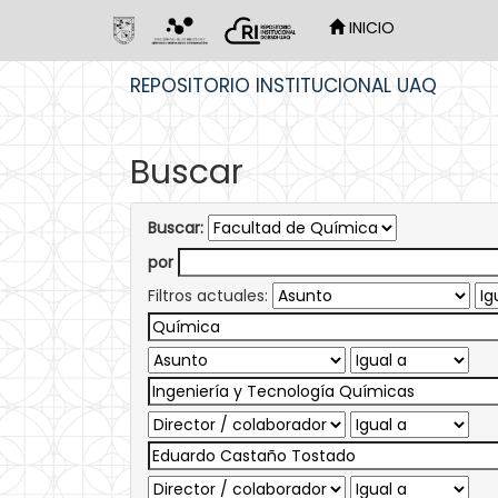
INICIO
Skip
REPOSITORIO INSTITUCIONAL UAQ
navigation
Buscar
Buscar:
por
Filtros actuales: