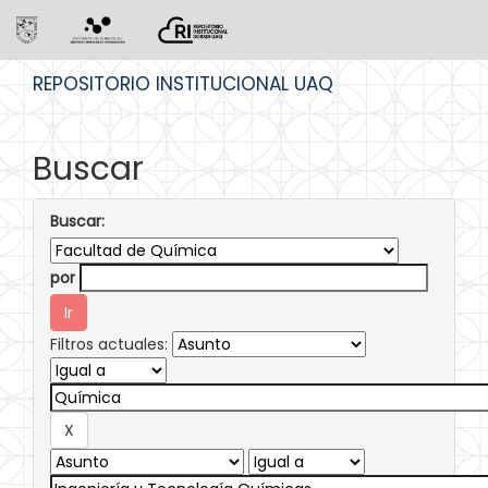
Skip
REPOSITORIO INSTITUCIONAL UAQ
navigation
Buscar
Buscar:
por
Filtros actuales: