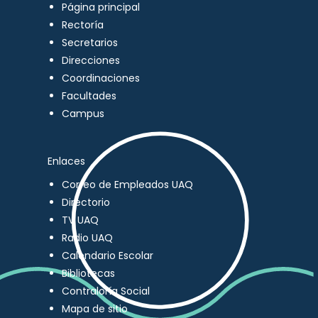
Página principal
Rectoría
Secretarios
Direcciones
Coordinaciones
Facultades
Campus
Enlaces
Correo de Empleados UAQ
Directorio
TV UAQ
Radio UAQ
Calendario Escolar
Bibliotecas
Contraloría Social
Mapa de sitio