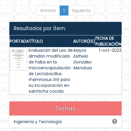
Anterior
1
Siguiente
Resultados por ítem:
FECHA DE
PORTADA
TÍTULO
AUTOR(ES)
PUBLICACIÓN
Evaluación del uso de
Mayra
1-oct-2023
almidón modificado
Esthela
de haba en la
González
microencapsulación
Mendoza
de Lactobacillus
rhamnosus GG para
su incorporación en
salchicha cocida.
Temas
Ingeniería y Tecnología
1