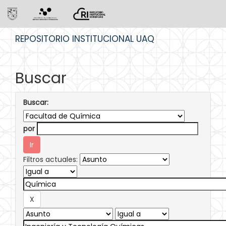
Skip
REPOSITORIO INSTITUCIONAL UAQ
navigation
Buscar
Buscar:
por
Filtros actuales: