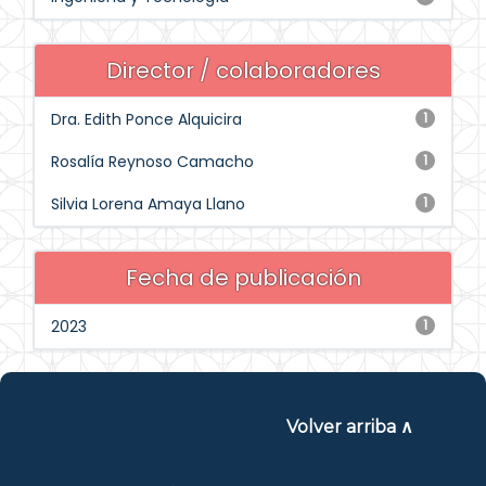
Director / colaboradores
Dra. Edith Ponce Alquicira
1
Rosalía Reynoso Camacho
1
Silvia Lorena Amaya Llano
1
Fecha de publicación
2023
1
Volver arriba ∧