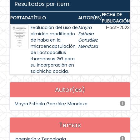
Resultados por ítem:
FECHA DE
PORTADA
TÍTULO
AUTOR(ES)
PUBLICACIÓN
Evaluación del uso de
Mayra
1-oct-2023
almidón modificado
Esthela
de haba en la
González
microencapsulación
Mendoza
de Lactobacillus
rhamnosus GG para
su incorporación en
salchicha cocida.
Autor(es)
Mayra Esthela González Mendoza
1
Temas
Ingeniería y Tecnología
1