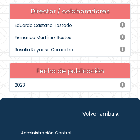
Director / colaboradores
Eduardo Castaño Tostado
1
Fernando Martínez Bustos
1
Rosalía Reynoso Camacho
1
Fecha de publicación
2023
1
Volver arriba ∧
Administración Central