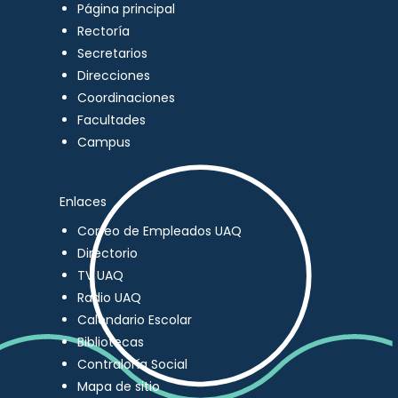
Página principal
Rectoría
Secretarios
Direcciones
Coordinaciones
Facultades
Campus
Enlaces
Correo de Empleados UAQ
Directorio
TV UAQ
Radio UAQ
Calendario Escolar
Bibliotecas
Contraloría Social
Mapa de sitio