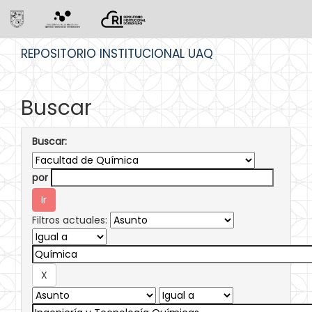
Skip
REPOSITORIO INSTITUCIONAL UAQ
navigation
Buscar
Buscar:
por
Filtros actuales: