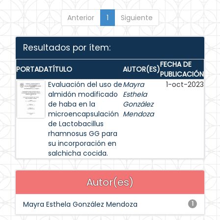
Anterior
1
Siguiente
Resultados por ítem:
FECHA DE
PORTADA
TÍTULO
AUTOR(ES)
PUBLICACIÓN
Evaluación del uso de
Mayra
1-oct-2023
almidón modificado
Esthela
de haba en la
González
microencapsulación
Mendoza
de Lactobacillus
rhamnosus GG para
su incorporación en
salchicha cocida.
Autor(es)
Mayra Esthela González Mendoza
1