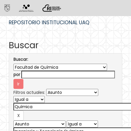
Skip
REPOSITORIO INSTITUCIONAL UAQ
navigation
Buscar
Buscar:
por
Filtros actuales: