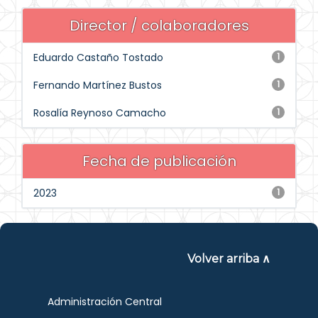
Director / colaboradores
Eduardo Castaño Tostado
1
Fernando Martínez Bustos
1
Rosalía Reynoso Camacho
1
Fecha de publicación
2023
1
Volver arriba ∧
Administración Central