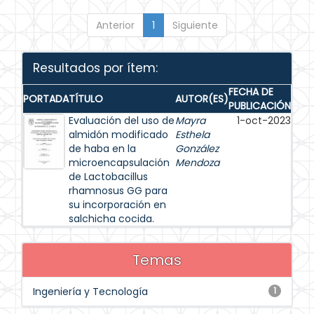
Anterior
1
Siguiente
Resultados por ítem:
FECHA DE
PORTADA
TÍTULO
AUTOR(ES)
PUBLICACIÓN
Evaluación del uso de
Mayra
1-oct-2023
almidón modificado
Esthela
de haba en la
González
microencapsulación
Mendoza
de Lactobacillus
rhamnosus GG para
su incorporación en
salchicha cocida.
Temas
Ingeniería y Tecnología
1