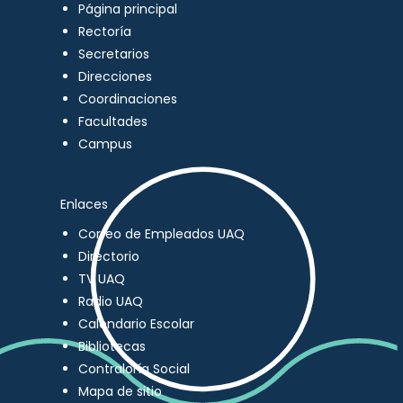
Página principal
Rectoría
Secretarios
Direcciones
Coordinaciones
Facultades
Campus
Enlaces
Correo de Empleados UAQ
Directorio
TV UAQ
Radio UAQ
Calendario Escolar
Bibliotecas
Contraloría Social
Mapa de sitio