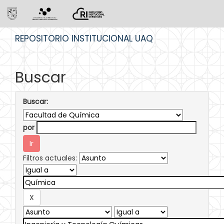
Skip
REPOSITORIO INSTITUCIONAL UAQ
navigation
Buscar
Buscar:
por
Filtros actuales: