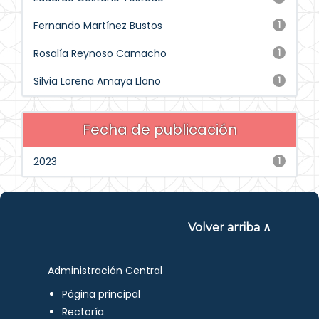
Fernando Martínez Bustos
1
Rosalía Reynoso Camacho
1
Silvia Lorena Amaya Llano
1
Fecha de publicación
2023
1
Volver arriba ∧
Administración Central
Página principal
Rectoría