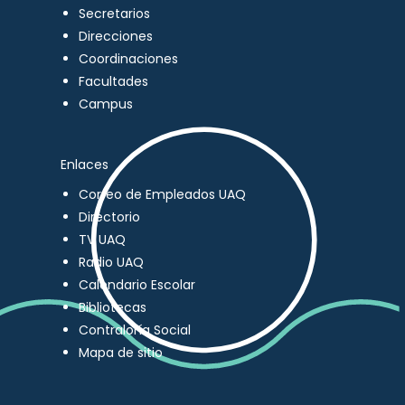
Secretarios
Direcciones
Coordinaciones
Facultades
Campus
Enlaces
Correo de Empleados UAQ
Directorio
TV UAQ
Radio UAQ
Calendario Escolar
Bibliotecas
Contraloría Social
Mapa de sitio