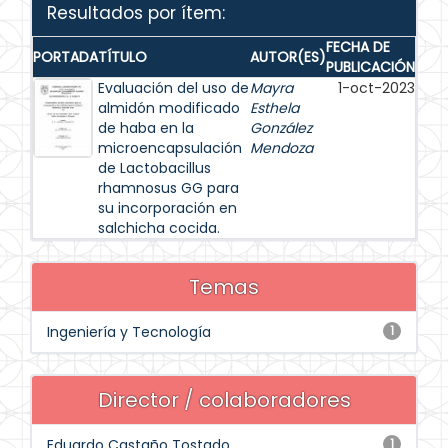
Resultados por ítem:
FECHA DE
PORTADA
TÍTULO
AUTOR(ES)
PUBLICACIÓN
Evaluación del uso de
Mayra
1-oct-2023
almidón modificado
Esthela
de haba en la
González
microencapsulación
Mendoza
de Lactobacillus
rhamnosus GG para
su incorporación en
salchicha cocida.
Temas
Ingeniería y Tecnología
1
Director / colaboradores
Eduardo Castaño Tostado
1