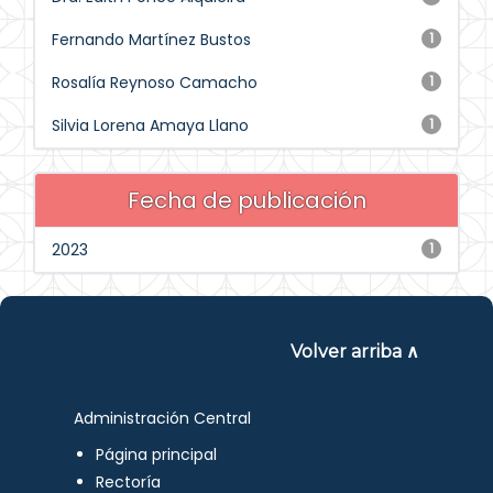
Fernando Martínez Bustos
1
Rosalía Reynoso Camacho
1
Silvia Lorena Amaya Llano
1
Fecha de publicación
2023
1
Volver arriba ∧
Administración Central
Página principal
Rectoría