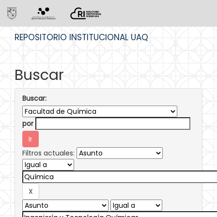
Skip
REPOSITORIO INSTITUCIONAL UAQ
navigation
Buscar
Buscar:
por
Filtros actuales: