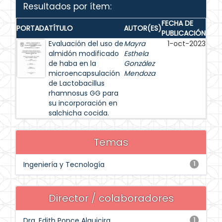
Resultados por ítem:
FECHA DE
PORTADA
TÍTULO
AUTOR(ES)
PUBLICACIÓN
Evaluación del uso de
Mayra
1-oct-2023
almidón modificado
Esthela
de haba en la
González
microencapsulación
Mendoza
de Lactobacillus
rhamnosus GG para
su incorporación en
salchicha cocida.
Temas
Ingeniería y Tecnología
1
Director / colaboradores
Dra. Edith Ponce Alquicira
1