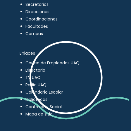
Secretarios
Direcciones
Coordinaciones
Facultades
Campus
Enlaces
Correo de Empleados UAQ
Directorio
TV UAQ
Radio UAQ
Calendario Escolar
Bibliotecas
Contraloría Social
Mapa de sitio