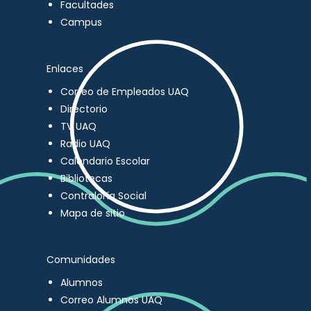
Facultades
Campus
Enlaces
Correo de Empleados UAQ
Directorio
TV UAQ
Radio UAQ
Calendario Escolar
Bibliotecas
Contraloría Social
Mapa de sitio
Comunidades
Alumnos
Correo Alumnos UAQ