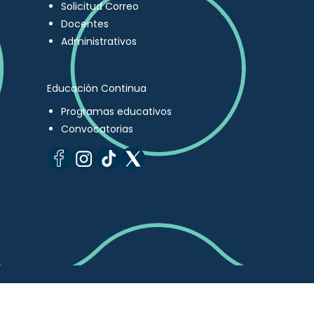
Solicitud Correo
Docentes
Administrativos
Educación Continua
Programas educativos
Convocatorias