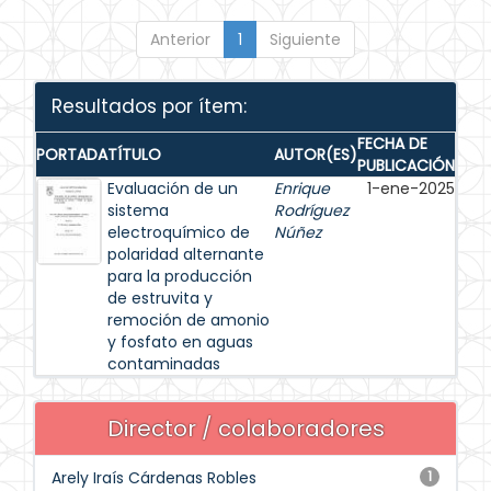
Anterior
1
Siguiente
Resultados por ítem:
FECHA DE
PORTADA
TÍTULO
AUTOR(ES)
PUBLICACIÓN
Evaluación de un
Enrique
1-ene-2025
sistema
Rodríguez
electroquímico de
Núñez
polaridad alternante
para la producción
de estruvita y
remoción de amonio
y fosfato en aguas
contaminadas
Director / colaboradores
Arely Iraís Cárdenas Robles
1