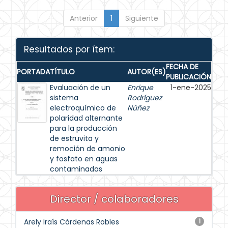
Anterior
1
Siguiente
Resultados por ítem:
FECHA DE
PORTADA
TÍTULO
AUTOR(ES)
PUBLICACIÓN
Evaluación de un
Enrique
1-ene-2025
sistema
Rodríguez
electroquímico de
Núñez
polaridad alternante
para la producción
de estruvita y
remoción de amonio
y fosfato en aguas
contaminadas
Director / colaboradores
Arely Iraís Cárdenas Robles
1