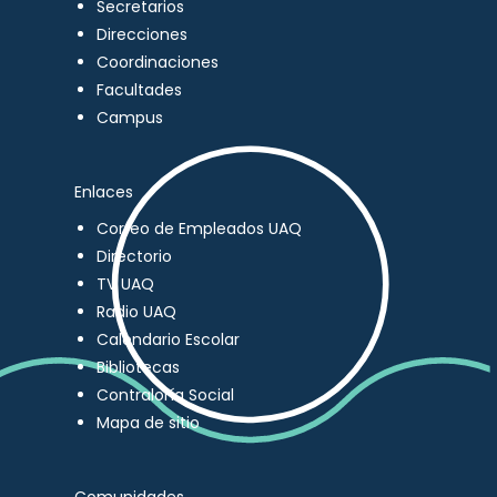
Secretarios
Direcciones
Coordinaciones
Facultades
Campus
Enlaces
Correo de Empleados UAQ
Directorio
TV UAQ
Radio UAQ
Calendario Escolar
Bibliotecas
Contraloría Social
Mapa de sitio