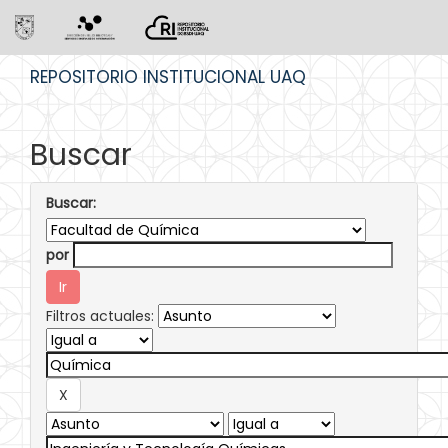
Skip
REPOSITORIO INSTITUCIONAL UAQ
navigation
Buscar
Buscar:
por
Filtros actuales: