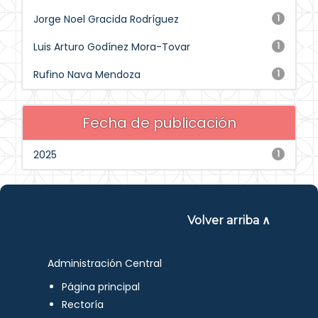
Jorge Noel Gracida Rodríguez
1
Luis Arturo Godínez Mora-Tovar
1
Rufino Nava Mendoza
1
Fecha de publicación
2025
1
Volver arriba ∧
Administración Central
Página principal
Rectoría