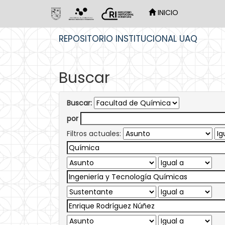
INICIO
Skip
REPOSITORIO INSTITUCIONAL UAQ
navigation
Buscar
Buscar:
por
Filtros actuales: