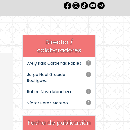
Director /
colaboradores
Arely Iraís Cárdenas Robles
1
Jorge Noel Gracida
1
Rodríguez
Rufino Nava Mendoza
1
Víctor Pérez Moreno
1
Fecha de publicación