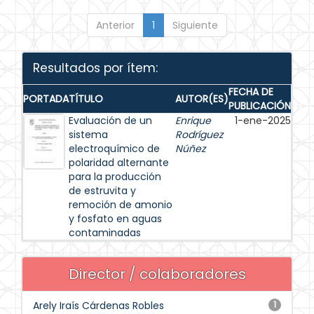
Anterior
1
Siguiente
Resultados por ítem:
FECHA DE
PORTADA
TÍTULO
AUTOR(ES)
PUBLICACIÓN
Evaluación de un
Enrique
1-ene-2025
sistema
Rodríguez
electroquímico de
Núñez
polaridad alternante
para la producción
de estruvita y
remoción de amonio
y fosfato en aguas
contaminadas
Director / colaboradores
Arely Iraís Cárdenas Robles
1