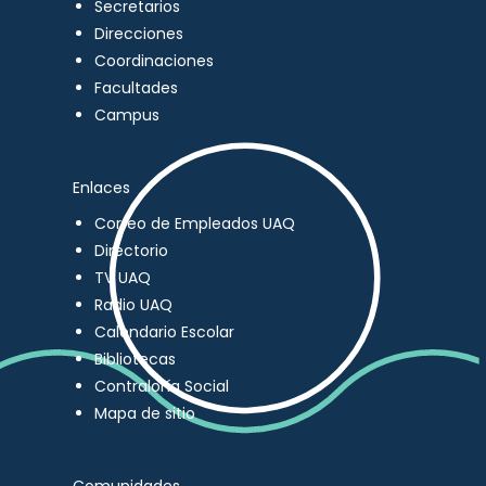
Secretarios
Direcciones
Coordinaciones
Facultades
Campus
Enlaces
Correo de Empleados UAQ
Directorio
TV UAQ
Radio UAQ
Calendario Escolar
Bibliotecas
Contraloría Social
Mapa de sitio