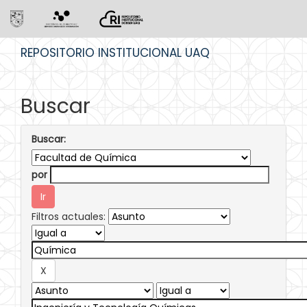
Skip
REPOSITORIO INSTITUCIONAL UAQ
navigation
Buscar
Buscar:
por
Filtros actuales: