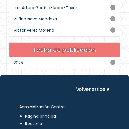
Luis Arturo Godínez Mora-Tovar
1
Rufino Nava Mendoza
1
Víctor Pérez Moreno
1
Fecha de publicación
2025
1
Volver arriba ∧
Administración Central
Página principal
Rectoría