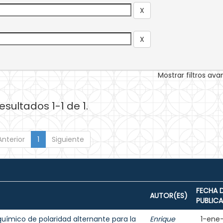
Mostrar filtros av
esultados 1-1 de 1.
Anterior
1
Siguiente
FECHA 
AUTOR(ES)
PUBLIC
uímico de polaridad alternante para la
Enrique
1-ene