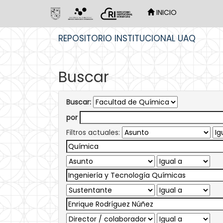
INICIO
Skip
REPOSITORIO INSTITUCIONAL UAQ
navigation
Buscar
Buscar:
por
Filtros actuales: