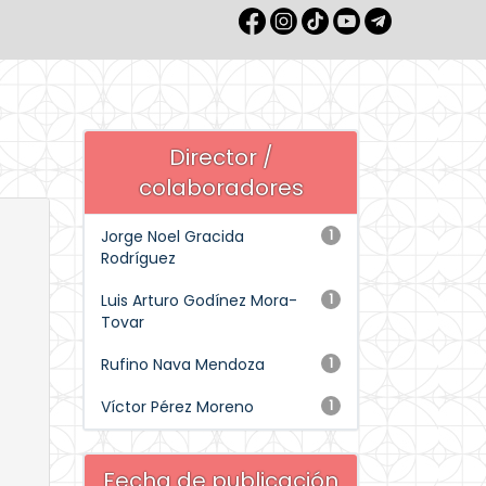
Director /
colaboradores
Jorge Noel Gracida
1
Rodríguez
Luis Arturo Godínez Mora-
1
Tovar
Rufino Nava Mendoza
1
Víctor Pérez Moreno
1
Fecha de publicación