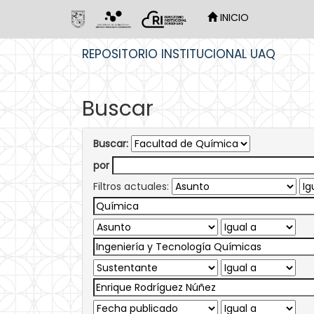
INICIO
Skip
REPOSITORIO INSTITUCIONAL UAQ
navigation
Buscar
Buscar:
por
Filtros actuales: