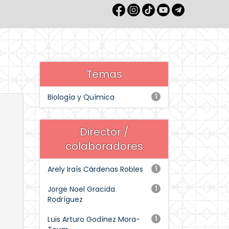
Temas
Biología y Química
1
Director /
colaboradores
Arely Iraís Cárdenas Robles
1
Jorge Noel Gracida
1
Rodríguez
Luis Arturo Godínez Mora-
1