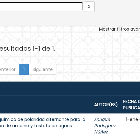
Mostrar filtros av
esultados 1-1 de 1.
Anterior
1
Siguiente
FECHA 
AUTOR(ES)
PUBLIC
uímico de polaridad alternante para la
Enrique
1-ene
ón de amonio y fosfato en aguas
Rodríguez
Núñez