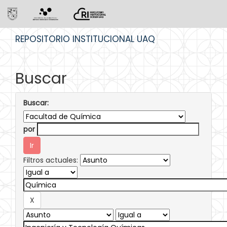
Skip
REPOSITORIO INSTITUCIONAL UAQ
navigation
Buscar
Buscar:
por
Filtros actuales: