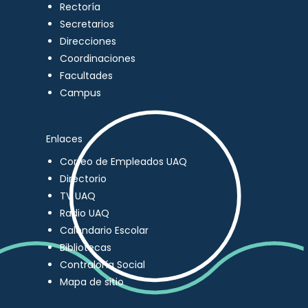
Rectoría
Secretarios
Direcciones
Coordinaciones
Facultades
Campus
Enlaces
Correo de Empleados UAQ
Directorio
TV UAQ
Radio UAQ
Calendario Escolar
Bibliotecas
Contraloría Social
Mapa de sitio