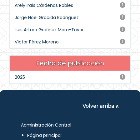
Arely Iraís Cárdenas Robles
1
Jorge Noel Gracida Rodríguez
1
Luis Arturo Godínez Mora-Tovar
1
Víctor Pérez Moreno
1
Fecha de publicación
2025
1
Volver arriba ∧
Administración Central
Página principal