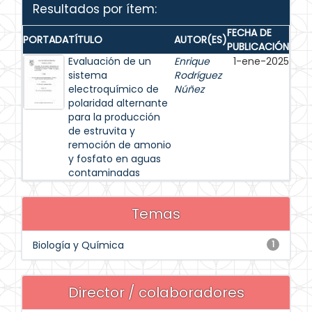
Resultados por ítem:
FECHA DE
PORTADA
TÍTULO
AUTOR(ES)
PUBLICACIÓN
Evaluación de un
Enrique
1-ene-2025
sistema
Rodríguez
electroquímico de
Núñez
polaridad alternante
para la producción
de estruvita y
remoción de amonio
y fosfato en aguas
contaminadas
Temas
Biología y Química
1
Director / colaboradores