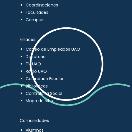
Coordinaciones
Facultades
Campus
Enlaces
Correo de Empleados UAQ
Directorio
TV UAQ
Radio UAQ
Calendario Escolar
Bibliotecas
Contraloría Social
Mapa de sitio
Comunidades
Alumnos