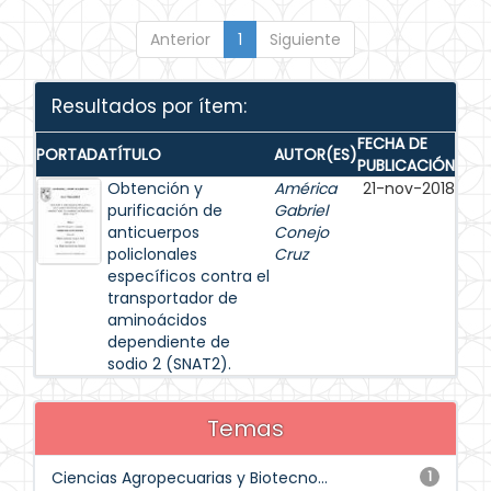
Anterior
1
Siguiente
Resultados por ítem:
FECHA DE
PORTADA
TÍTULO
AUTOR(ES)
PUBLICACIÓN
Obtención y
América
21-nov-2018
purificación de
Gabriel
anticuerpos
Conejo
policlonales
Cruz
específicos contra el
transportador de
aminoácidos
dependiente de
sodio 2 (SNAT2).
Temas
Ciencias Agropecuarias y Biotecno...
1