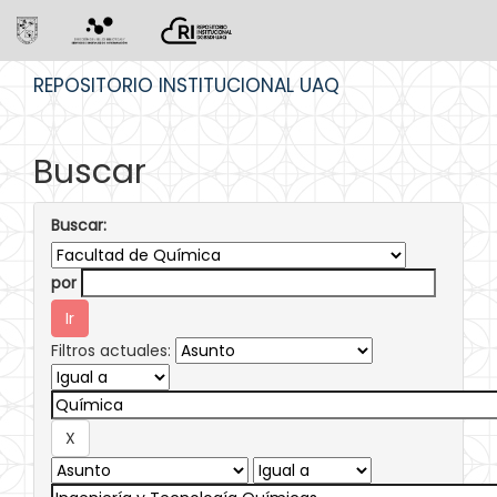
Skip
REPOSITORIO INSTITUCIONAL UAQ
navigation
Buscar
Buscar:
por
Filtros actuales: