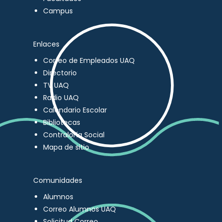
Campus
Enlaces
Correo de Empleados UAQ
Directorio
TV UAQ
Radio UAQ
Calendario Escolar
Bibliotecas
Contraloría Social
Mapa de sitio
Comunidades
Alumnos
Correo Alumnos UAQ
Solicitud Correo