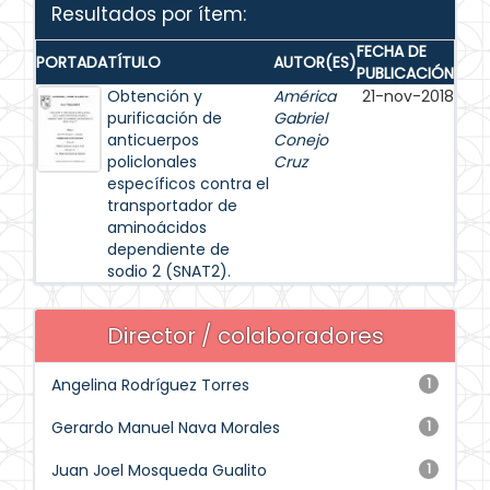
Resultados por ítem:
FECHA DE
PORTADA
TÍTULO
AUTOR(ES)
PUBLICACIÓN
Obtención y
América
21-nov-2018
purificación de
Gabriel
anticuerpos
Conejo
policlonales
Cruz
específicos contra el
transportador de
aminoácidos
dependiente de
sodio 2 (SNAT2).
Director / colaboradores
Angelina Rodríguez Torres
1
Gerardo Manuel Nava Morales
1
Juan Joel Mosqueda Gualito
1