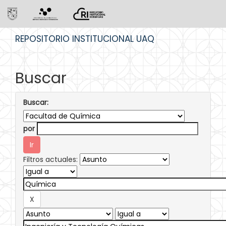
Skip
REPOSITORIO INSTITUCIONAL UAQ
navigation
Buscar
Buscar:
por
Filtros actuales: