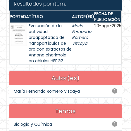
Resultados por ítem:
FECHA DE
PORTADA
TÍTULO
AUTOR(ES)
PUBLICACIÓN
Evaluación de la
María
20-ago-2025
actividad
Fernanda
proapoptótica de
Romero
nanopartículas de
Vizcaya
oro con extractos de
Annona cherimola
en células HEPG2
Autor(es)
María Fernanda Romero Vizcaya
1
Temas
Biología y Química
1