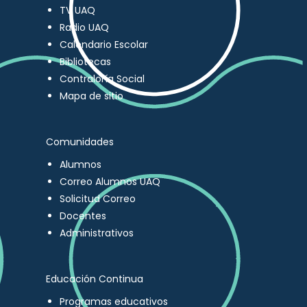
TV UAQ
Radio UAQ
Calendario Escolar
Bibliotecas
Contraloría Social
Mapa de sitio
Comunidades
Alumnos
Correo Alumnos UAQ
Solicitud Correo
Docentes
Administrativos
Educación Continua
Programas educativos