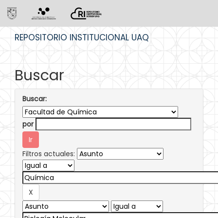
Skip
REPOSITORIO INSTITUCIONAL UAQ
navigation
Buscar
Buscar:
por
Filtros actuales: