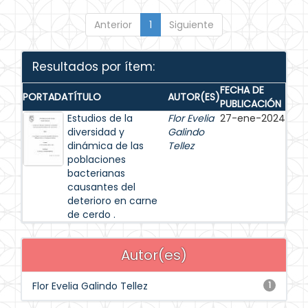
Anterior
1
Siguiente
Resultados por ítem:
FECHA DE
PORTADA
TÍTULO
AUTOR(ES)
PUBLICACIÓN
Estudios de la
Flor Evelia
27-ene-2024
diversidad y
Galindo
dinámica de las
Tellez
poblaciones
bacterianas
causantes del
deterioro en carne
de cerdo .
Autor(es)
Flor Evelia Galindo Tellez
1