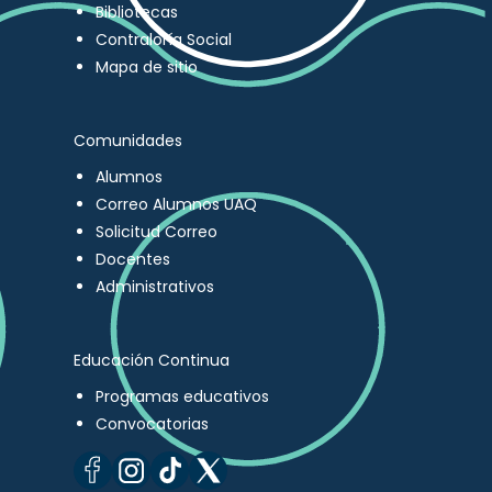
Bibliotecas
Contraloría Social
Mapa de sitio
Comunidades
Alumnos
Correo Alumnos UAQ
Solicitud Correo
Docentes
Administrativos
Educación Continua
Programas educativos
Convocatorias