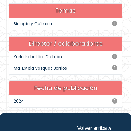
Temas
Biología y Química
1
Director / colaboradores
Karla Isabel Lira De León
1
Ma. Estela Vázquez Barrios
1
Fecha de publicación
2024
1
Volver arriba ∧