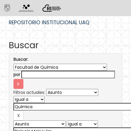
Skip
REPOSITORIO INSTITUCIONAL UAQ
navigation
Buscar
Buscar:
por
Filtros actuales: