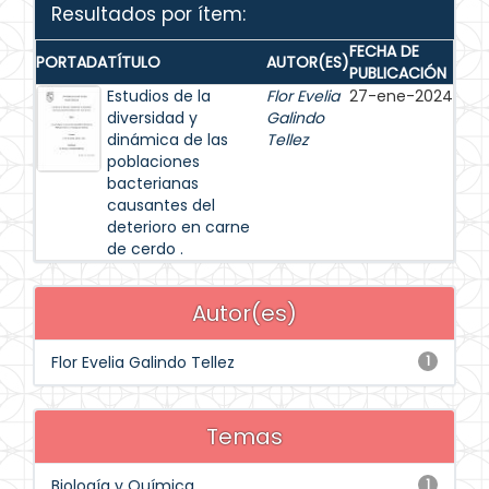
Resultados por ítem:
FECHA DE
PORTADA
TÍTULO
AUTOR(ES)
PUBLICACIÓN
Estudios de la
Flor Evelia
27-ene-2024
diversidad y
Galindo
dinámica de las
Tellez
poblaciones
bacterianas
causantes del
deterioro en carne
de cerdo .
Autor(es)
Flor Evelia Galindo Tellez
1
Temas
Biología y Química
1