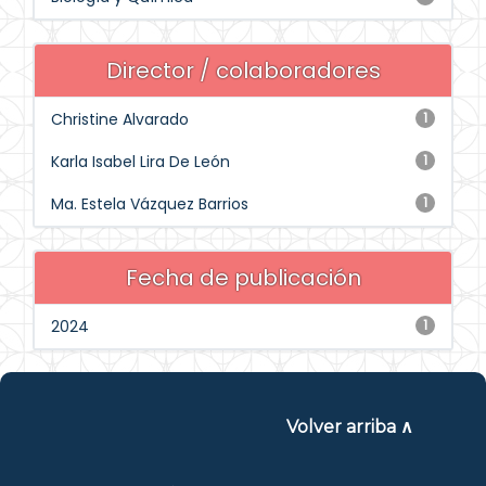
Director / colaboradores
Christine Alvarado
1
Karla Isabel Lira De León
1
Ma. Estela Vázquez Barrios
1
Fecha de publicación
2024
1
Volver arriba ∧