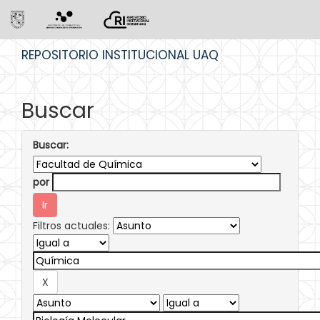
Skip
REPOSITORIO INSTITUCIONAL UAQ
navigation
Buscar
Buscar:
por
Filtros actuales: