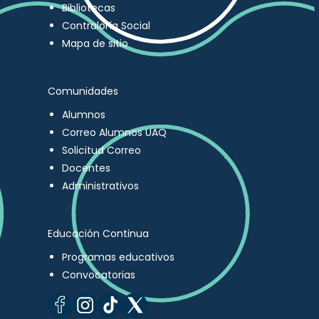
Bibliotecas
Contraloría Social
Mapa de sitio
Comunidades
Alumnos
Correo Alumnos UAQ
Solicitud Correo
Docentes
Administrativos
Educación Continua
Programas educativos
Convocatorias