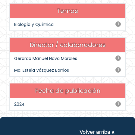
Temas
Biología y Química
1
Director / colaboradores
Gerardo Manuel Nava Morales
1
Ma. Estela Vázquez Barrios
1
Fecha de publicación
2024
1
Volver arriba ∧