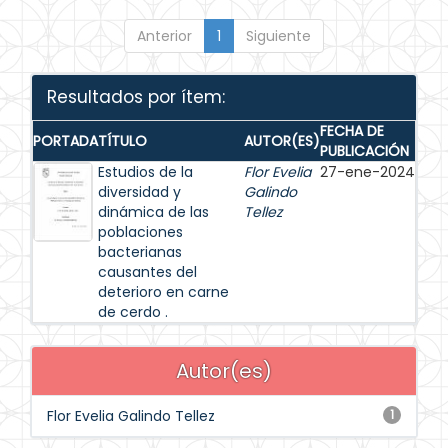
Anterior
1
Siguiente
Resultados por ítem:
FECHA DE
PORTADA
TÍTULO
AUTOR(ES)
PUBLICACIÓN
Estudios de la
Flor Evelia
27-ene-2024
diversidad y
Galindo
dinámica de las
Tellez
poblaciones
bacterianas
causantes del
deterioro en carne
de cerdo .
Autor(es)
Flor Evelia Galindo Tellez
1