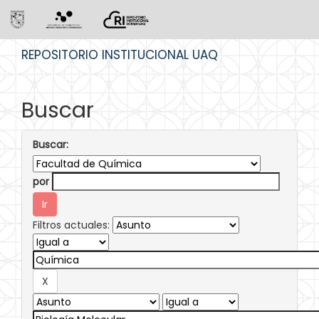
Skip
REPOSITORIO INSTITUCIONAL UAQ
navigation
Buscar
Buscar:
por
Filtros actuales: