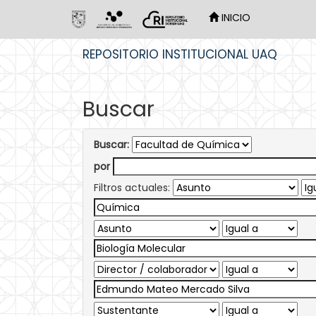
INICIO
Skip
REPOSITORIO INSTITUCIONAL UAQ
navigation
Buscar
Buscar:
por
Filtros actuales: