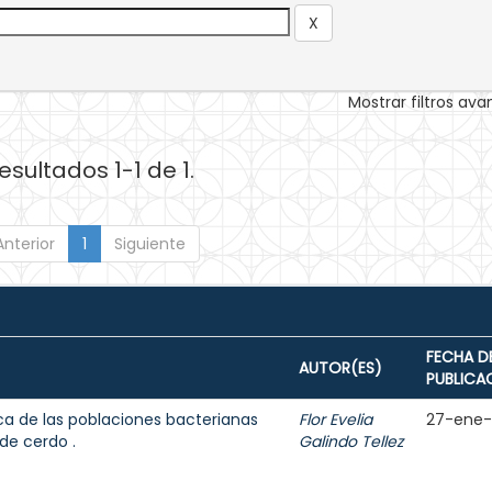
Mostrar filtros av
esultados 1-1 de 1.
Anterior
1
Siguiente
FECHA D
AUTOR(ES)
PUBLICA
ica de las poblaciones bacterianas
Flor Evelia
27-ene
de cerdo .
Galindo Tellez