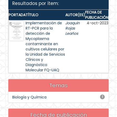
Resultados por ítem:
FECHA DE
PORTADA
TÍTULO
AUTOR(ES)
PUBLICACIÓN
Implementación de
Joaquín
4-oct-2023
RT-PCR para la
Rojas
detección de
Leaños
Mycoplasma
contaminante en
cultivos celulares por
la Unidad de Servicios
Clínicos y
Diagnóstico
Molecular FQ-UAQ
Temas
Biología y Química
1
Fecha de publicación