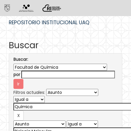
Skip
REPOSITORIO INSTITUCIONAL UAQ
navigation
Buscar
Buscar:
por
Filtros actuales: