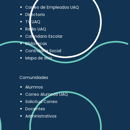
Correo de Empleados UAQ
Directorio
TV UAQ
Radio UAQ
Calendario Escolar
Bibliotecas
Contraloría Social
Mapa de sitio
Comunidades
Alumnos
Correo Alumnos UAQ
Solicitud Correo
Docentes
Administrativos