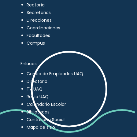
Rectoría
Secretarios
Direcciones
Coordinaciones
Facultades
Campus
Enlaces
Correo de Empleados UAQ
Directorio
TV UAQ
Radio UAQ
Calendario Escolar
Bibliotecas
Contraloría Social
Mapa de sitio