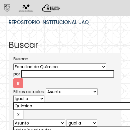
Skip
REPOSITORIO INSTITUCIONAL UAQ
navigation
Buscar
Buscar:
por
Filtros actuales: