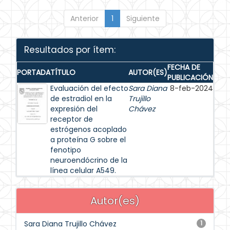
Anterior
1
Siguiente
Resultados por ítem:
FECHA DE
PORTADA
TÍTULO
AUTOR(ES)
PUBLICACIÓN
Evaluación del efecto
Sara Diana
8-feb-2024
de estradiol en la
Trujillo
expresión del
Chávez
receptor de
estrógenos acoplado
a proteína G sobre el
fenotipo
neuroendócrino de la
línea celular A549.
Autor(es)
Sara Diana Trujillo Chávez
1