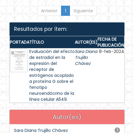
Anterior
1
Siguiente
Resultados por ítem:
FECHA DE
PORTADA
TÍTULO
AUTOR(ES)
PUBLICACIÓN
Evaluación del efecto
Sara Diana
8-feb-2024
de estradiol en la
Trujillo
expresión del
Chávez
receptor de
estrógenos acoplado
a proteína G sobre el
fenotipo
neuroendócrino de la
línea celular A549.
Autor(es)
Sara Diana Trujillo Chávez
1