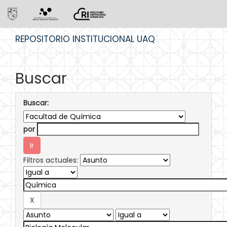
Skip
REPOSITORIO INSTITUCIONAL UAQ
navigation
Buscar
Buscar:
por
Filtros actuales: