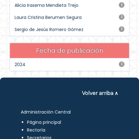
Alicia Irasema Mendieta Trejo
1
Laura Cristina Berumen Segura
1
Sergio de Jesús Romero Gómez
1
Fecha de publicación
2024
1
Volver arriba ∧
Administración Central
Página principal
Rectoría
Secretarios