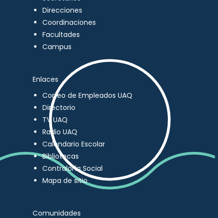
Direcciones
Coordinaciones
Facultades
Campus
Enlaces
Correo de Empleados UAQ
Directorio
TV UAQ
Radio UAQ
Calendario Escolar
Bibliotecas
Contraloría Social
Mapa de sitio
Comunidades