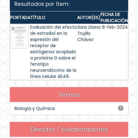
Resultados por ítem:
FECHA DE
PORTADA
TÍTULO
AUTOR(ES)
PUBLICACIÓN
Evaluación del efecto
Sara Diana
8-feb-2024
de estradiol en la
Trujillo
expresión del
Chávez
receptor de
estrógenos acoplado
a proteína G sobre el
fenotipo
neuroendócrino de la
línea celular A549.
Temas
Biología y Química
1
Director / colaboradores