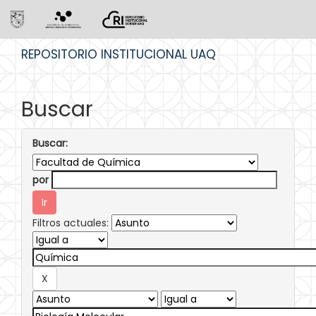
Skip
REPOSITORIO INSTITUCIONAL UAQ
navigation
Buscar
Buscar:
por
Filtros actuales: