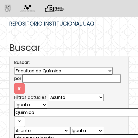
Skip
REPOSITORIO INSTITUCIONAL UAQ
navigation
Buscar
Buscar:
por
Filtros actuales: