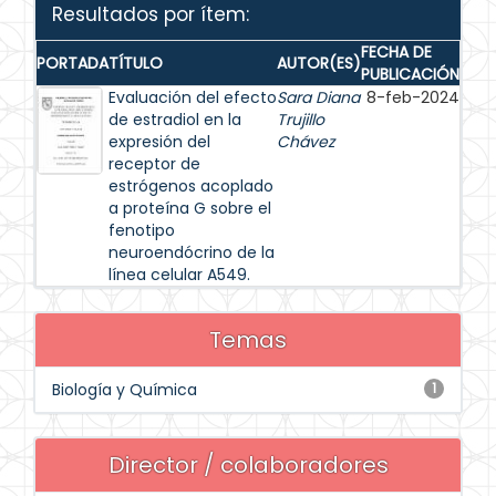
Resultados por ítem:
FECHA DE
PORTADA
TÍTULO
AUTOR(ES)
PUBLICACIÓN
Evaluación del efecto
Sara Diana
8-feb-2024
de estradiol en la
Trujillo
expresión del
Chávez
receptor de
estrógenos acoplado
a proteína G sobre el
fenotipo
neuroendócrino de la
línea celular A549.
Temas
Biología y Química
1
Director / colaboradores