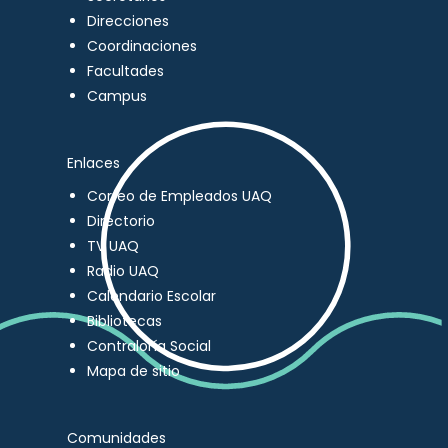
Direcciones
Coordinaciones
Facultades
Campus
Enlaces
Correo de Empleados UAQ
Directorio
TV UAQ
Radio UAQ
Calendario Escolar
Bibliotecas
Contraloría Social
Mapa de sitio
Comunidades