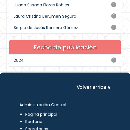
Juana Susana Flores Robles
1
Laura Cristina Berumen Segura
1
Sergio de Jesús Romero Gómez
1
Fecha de publicación
2024
1
Volver arriba ∧
Administración Central
Página principal
Rectoría
Secretarios