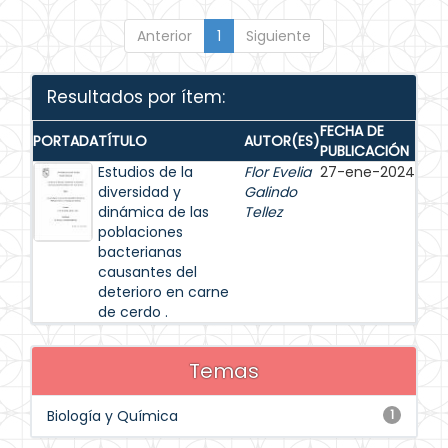
Anterior
1
Siguiente
Resultados por ítem:
FECHA DE
PORTADA
TÍTULO
AUTOR(ES)
PUBLICACIÓN
Estudios de la
Flor Evelia
27-ene-2024
diversidad y
Galindo
dinámica de las
Tellez
poblaciones
bacterianas
causantes del
deterioro en carne
de cerdo .
Temas
Biología y Química
1