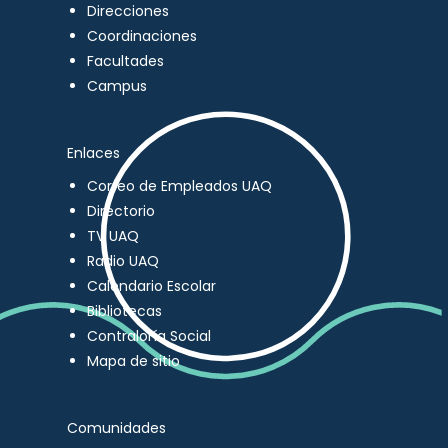
Direcciones
Coordinaciones
Facultades
Campus
Enlaces
Correo de Empleados UAQ
Directorio
TV UAQ
Radio UAQ
Calendario Escolar
Bibliotecas
Contraloría Social
Mapa de sitio
Comunidades