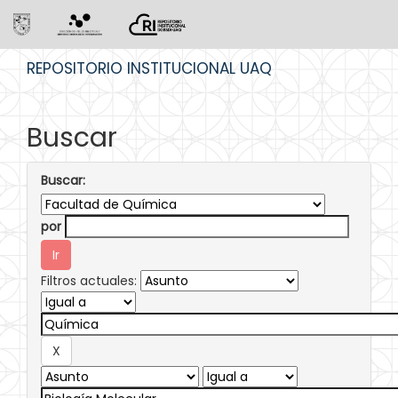
Skip
REPOSITORIO INSTITUCIONAL UAQ
navigation
Buscar
Buscar:
por
Filtros actuales: