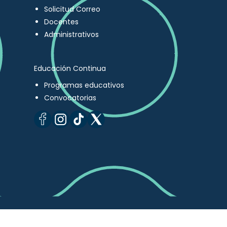
Solicitud Correo
Docentes
Administrativos
Educación Continua
Programas educativos
Convocatorias