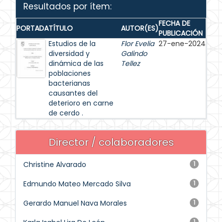
Resultados por ítem:
FECHA DE
PORTADA
TÍTULO
AUTOR(ES)
PUBLICACIÓN
Estudios de la
Flor Evelia
27-ene-2024
diversidad y
Galindo
dinámica de las
Tellez
poblaciones
bacterianas
causantes del
deterioro en carne
de cerdo .
Director / colaboradores
Christine Alvarado
1
Edmundo Mateo Mercado Silva
1
Gerardo Manuel Nava Morales
1
1