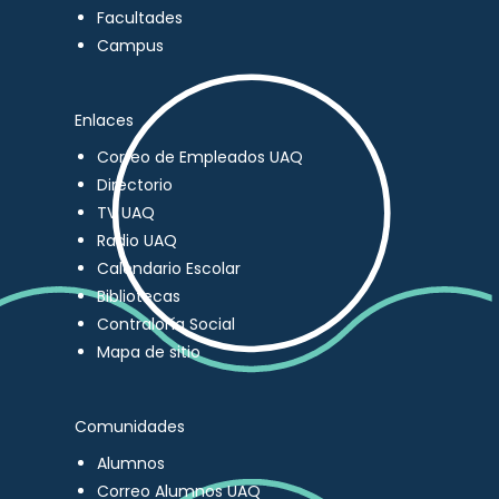
Facultades
Campus
Enlaces
Correo de Empleados UAQ
Directorio
TV UAQ
Radio UAQ
Calendario Escolar
Bibliotecas
Contraloría Social
Mapa de sitio
Comunidades
Alumnos
Correo Alumnos UAQ