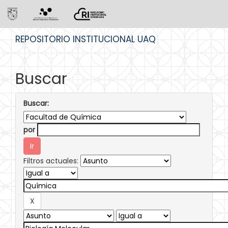
Skip
REPOSITORIO INSTITUCIONAL UAQ
navigation
Buscar
Buscar:
por
Filtros actuales: