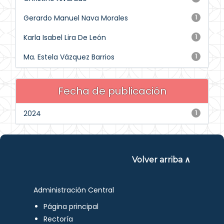
Gerardo Manuel Nava Morales
1
Karla Isabel Lira De León
1
Ma. Estela Vázquez Barrios
1
Fecha de publicación
2024
1
Volver arriba ∧
Administración Central
Página principal
Rectoría