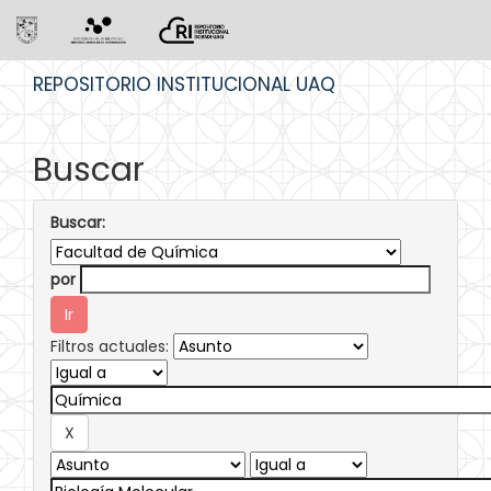
Skip
REPOSITORIO INSTITUCIONAL UAQ
navigation
Buscar
Buscar:
por
Filtros actuales: