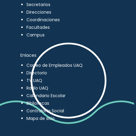
Secretarios
Direcciones
Coordinaciones
Facultades
Campus
Enlaces
Correo de Empleados UAQ
Directorio
TV UAQ
Radio UAQ
Calendario Escolar
Bibliotecas
Contraloría Social
Mapa de sitio