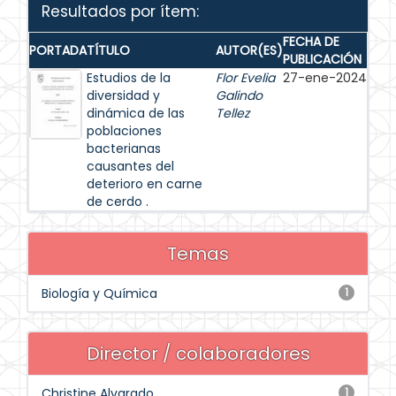
Resultados por ítem:
FECHA DE
PORTADA
TÍTULO
AUTOR(ES)
PUBLICACIÓN
Estudios de la
Flor Evelia
27-ene-2024
diversidad y
Galindo
dinámica de las
Tellez
poblaciones
bacterianas
causantes del
deterioro en carne
de cerdo .
Temas
Biología y Química
1
Director / colaboradores
Christine Alvarado
1