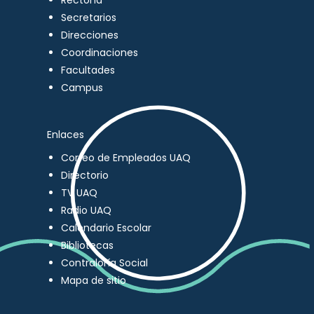
Rectoría
Secretarios
Direcciones
Coordinaciones
Facultades
Campus
Enlaces
Correo de Empleados UAQ
Directorio
TV UAQ
Radio UAQ
Calendario Escolar
Bibliotecas
Contraloría Social
Mapa de sitio