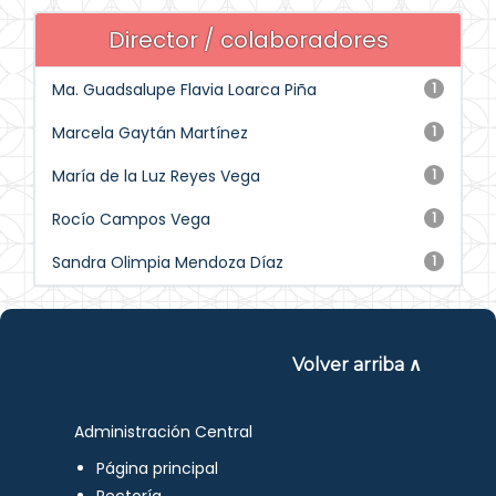
Director / colaboradores
Ma. Guadsalupe Flavia Loarca Piña
1
Marcela Gaytán Martínez
1
María de la Luz Reyes Vega
1
Rocío Campos Vega
1
Sandra Olimpia Mendoza Díaz
1
Volver arriba ∧
Administración Central
Página principal