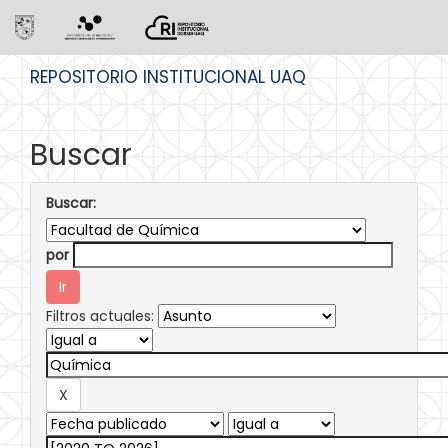
Skip
REPOSITORIO INSTITUCIONAL UAQ
navigation
Buscar
Buscar:
por
Filtros actuales: