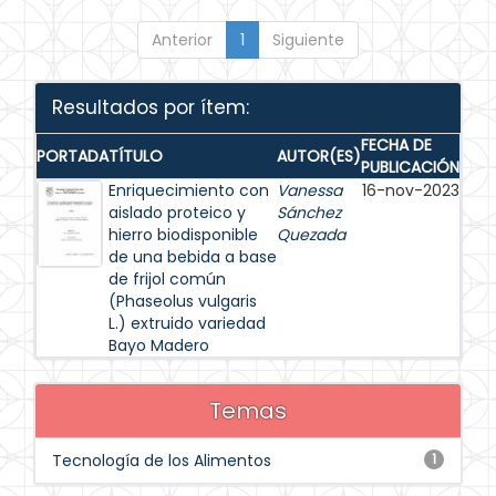
Anterior
1
Siguiente
Resultados por ítem:
FECHA DE
PORTADA
TÍTULO
AUTOR(ES)
PUBLICACIÓN
Enriquecimiento con
Vanessa
16-nov-2023
aislado proteico y
Sánchez
hierro biodisponible
Quezada
de una bebida a base
de frijol común
(Phaseolus vulgaris
L.) extruido variedad
Bayo Madero
Temas
Tecnología de los Alimentos
1