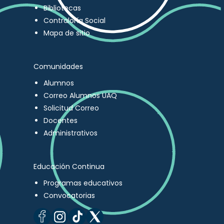
Bibliotecas
Contraloría Social
Mapa de sitio
Comunidades
Alumnos
Correo Alumnos UAQ
Solicitud Correo
Docentes
Administrativos
Educación Continua
Programas educativos
Convocatorias