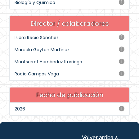
Biología y Química
1
Director / colaboradores
Isidra Recio Sánchez
1
Marcela Gaytán Martínez
1
Montserrat Hernández Iturriaga
1
Rocío Campos Vega
1
Fecha de publicación
2026
1
Volver arriba ∧