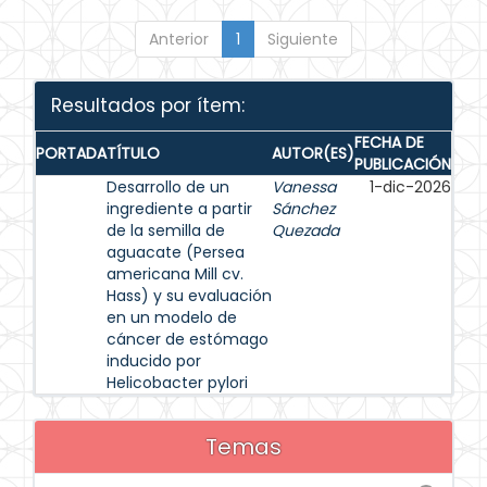
Anterior
1
Siguiente
Resultados por ítem:
FECHA DE
PORTADA
TÍTULO
AUTOR(ES)
PUBLICACIÓN
Desarrollo de un
Vanessa
1-dic-2026
ingrediente a partir
Sánchez
de la semilla de
Quezada
aguacate (Persea
americana Mill cv.
Hass) y su evaluación
en un modelo de
cáncer de estómago
inducido por
Helicobacter pylori
Temas