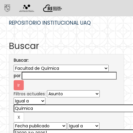
Skip
REPOSITORIO INSTITUCIONAL UAQ
navigation
Buscar
Buscar:
por
Filtros actuales: