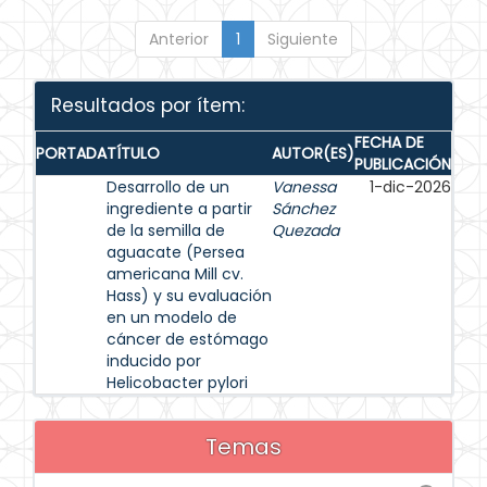
Anterior
1
Siguiente
Resultados por ítem:
FECHA DE
PORTADA
TÍTULO
AUTOR(ES)
PUBLICACIÓN
Desarrollo de un
Vanessa
1-dic-2026
ingrediente a partir
Sánchez
de la semilla de
Quezada
aguacate (Persea
americana Mill cv.
Hass) y su evaluación
en un modelo de
cáncer de estómago
inducido por
Helicobacter pylori
Temas