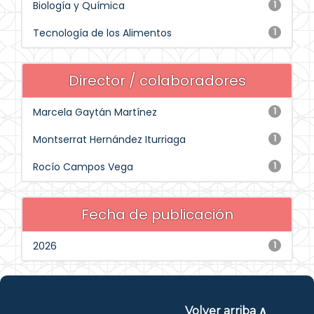
Biología y Química
1
Tecnología de los Alimentos
1
Director / colaboradores
Marcela Gaytán Martínez
1
Montserrat Hernández Iturriaga
1
Rocío Campos Vega
1
Fecha de publicación
2026
1
Volver arriba ∧