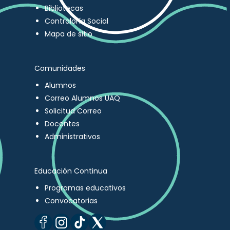
Bibliotecas
Contraloría Social
Mapa de sitio
Comunidades
Alumnos
Correo Alumnos UAQ
Solicitud Correo
Docentes
Administrativos
Educación Continua
Programas educativos
Convocatorias