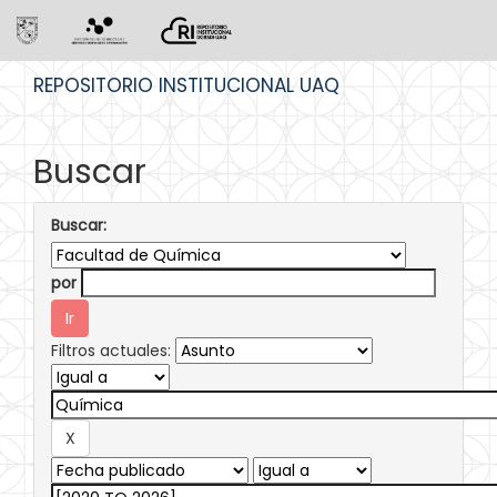
Skip
REPOSITORIO INSTITUCIONAL UAQ
navigation
Buscar
Buscar:
por
Filtros actuales: