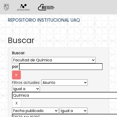
Skip
REPOSITORIO INSTITUCIONAL UAQ
navigation
Buscar
Buscar:
por
Filtros actuales: