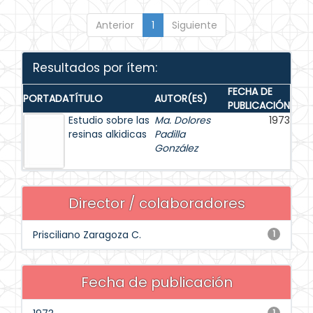
Anterior
1
Siguiente
Resultados por ítem:
FECHA DE
PORTADA
TÍTULO
AUTOR(ES)
PUBLICACIÓN
Estudio sobre las
Ma. Dolores
1973
resinas alkidicas
Padilla
González
Director / colaboradores
Prisciliano Zaragoza C.
1
Fecha de publicación
1