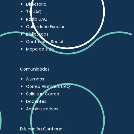
Directorio
TV UAQ
Radio UAQ
Calendario Escolar
Bibliotecas
Contraloría Social
Mapa de sitio
Comunidades
Alumnos
Correo Alumnos UAQ
Solicitud Correo
Docentes
Administrativos
Educación Continua