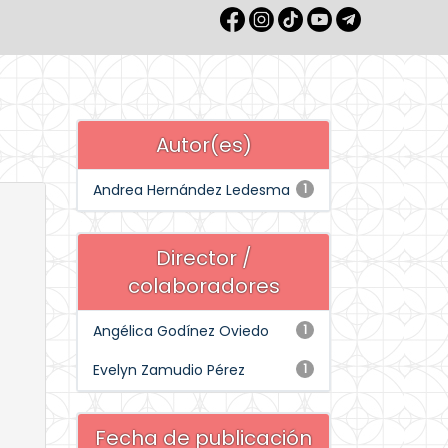
Autor(es)
Andrea Hernández Ledesma
1
Director /
colaboradores
Angélica Godínez Oviedo
1
Evelyn Zamudio Pérez
1
Fecha de publicación