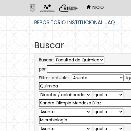
INICIO
Skip
REPOSITORIO INSTITUCIONAL UAQ
navigation
Buscar
Buscar:
por
Filtros actuales: