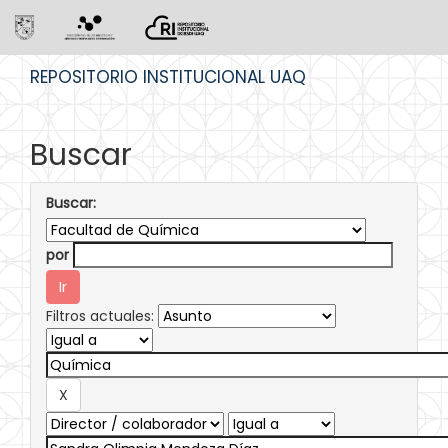
Skip
REPOSITORIO INSTITUCIONAL UAQ
navigation
Buscar
Buscar:
por
Filtros actuales: