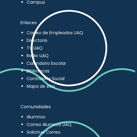
Campus
Enlaces
Correo de Empleados UAQ
Directorio
TV UAQ
Radio UAQ
Calendario Escolar
Bibliotecas
Contraloría Social
Mapa de sitio
Comunidades
Alumnos
Correo Alumnos UAQ
Solicitud Correo