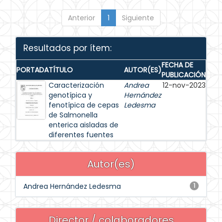
Anterior
1
Siguiente
Resultados por ítem:
FECHA DE
PORTADA
TÍTULO
AUTOR(ES)
PUBLICACIÓN
Caracterización
Andrea
12-nov-2023
genotípica y
Hernández
fenotípica de cepas
Ledesma
de Salmonella
enterica aisladas de
diferentes fuentes
Autor(es)
Andrea Hernández Ledesma
1
Director / colaboradores