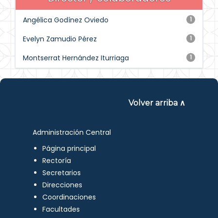
Angélica Godínez Oviedo
1
Evelyn Zamudio Pérez
1
Montserrat Hernández Iturriaga
1
Volver arriba ∧
Administración Central
Página principal
Rectoría
Secretarios
Direcciones
Coordinaciones
Facultades