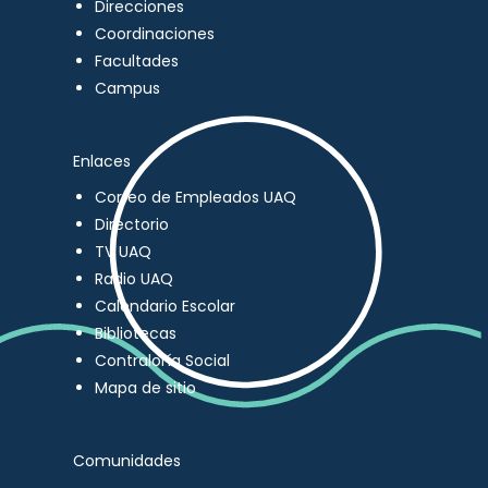
Direcciones
Coordinaciones
Facultades
Campus
Enlaces
Correo de Empleados UAQ
Directorio
TV UAQ
Radio UAQ
Calendario Escolar
Bibliotecas
Contraloría Social
Mapa de sitio
Comunidades