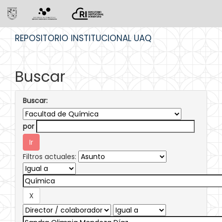
Skip
REPOSITORIO INSTITUCIONAL UAQ
navigation
Buscar
Buscar:
por
Filtros actuales: