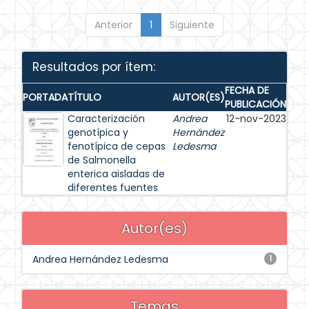
Anterior
1
Siguiente
Resultados por ítem:
FECHA DE
PORTADA
TÍTULO
AUTOR(ES)
PUBLICACIÓN
Caracterización
Andrea
12-nov-2023
genotípica y
Hernández
fenotípica de cepas
Ledesma
de Salmonella
enterica aisladas de
diferentes fuentes
Autor(es)
Andrea Hernández Ledesma
1
Temas