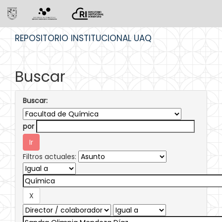
Skip
REPOSITORIO INSTITUCIONAL UAQ
navigation
Buscar
Buscar:
por
Filtros actuales: