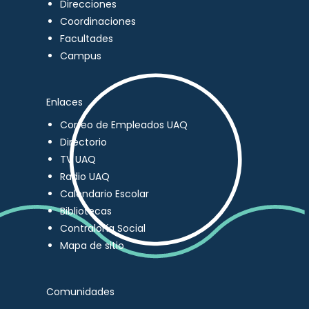
Direcciones
Coordinaciones
Facultades
Campus
Enlaces
Correo de Empleados UAQ
Directorio
TV UAQ
Radio UAQ
Calendario Escolar
Bibliotecas
Contraloría Social
Mapa de sitio
Comunidades