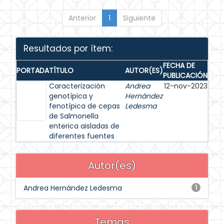
Anterior
1
Siguiente
Resultados por ítem:
FECHA DE
PORTADA
TÍTULO
AUTOR(ES)
PUBLICACIÓN
Caracterización
Andrea
12-nov-2023
genotípica y
Hernández
fenotípica de cepas
Ledesma
de Salmonella
enterica aisladas de
diferentes fuentes
Autor(es)
Andrea Hernández Ledesma
1
Temas