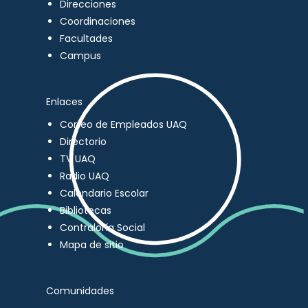
Direcciones
Coordinaciones
Facultades
Campus
Enlaces
Correo de Empleados UAQ
Directorio
TV UAQ
Radio UAQ
Calendario Escolar
Bibliotecas
Contraloría Social
Mapa de sitio
Comunidades