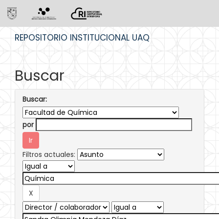
Skip
REPOSITORIO INSTITUCIONAL UAQ
navigation
Buscar
Buscar:
por
Filtros actuales: