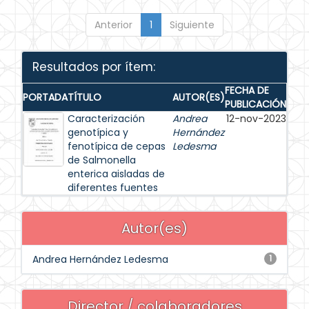
Anterior
1
Siguiente
Resultados por ítem:
FECHA DE
PORTADA
TÍTULO
AUTOR(ES)
PUBLICACIÓN
Caracterización
Andrea
12-nov-2023
genotípica y
Hernández
fenotípica de cepas
Ledesma
de Salmonella
enterica aisladas de
diferentes fuentes
Autor(es)
Andrea Hernández Ledesma
1
Director / colaboradores