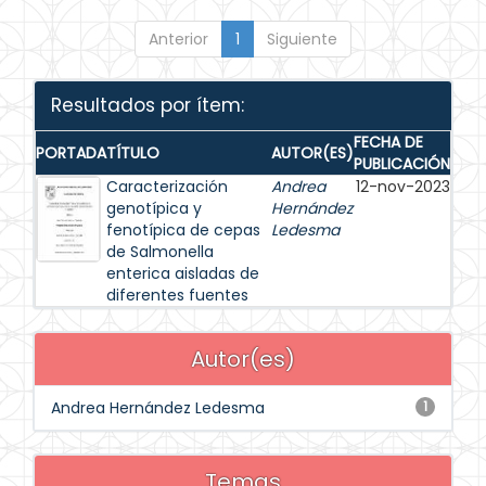
Anterior
1
Siguiente
Resultados por ítem:
FECHA DE
PORTADA
TÍTULO
AUTOR(ES)
PUBLICACIÓN
Caracterización
Andrea
12-nov-2023
genotípica y
Hernández
fenotípica de cepas
Ledesma
de Salmonella
enterica aisladas de
diferentes fuentes
Autor(es)
Andrea Hernández Ledesma
1
Temas