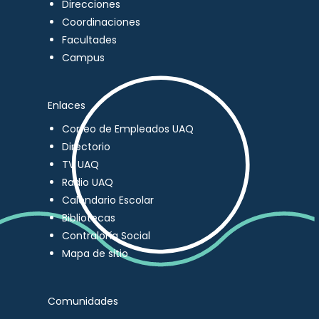
Direcciones
Coordinaciones
Facultades
Campus
Enlaces
Correo de Empleados UAQ
Directorio
TV UAQ
Radio UAQ
Calendario Escolar
Bibliotecas
Contraloría Social
Mapa de sitio
Comunidades