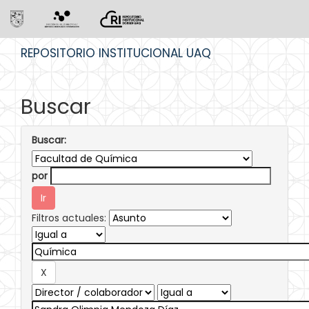
Skip
REPOSITORIO INSTITUCIONAL UAQ
navigation
Buscar
Buscar:
por
Filtros actuales: