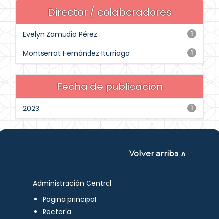
Director / colaboradores
Evelyn Zamudio Pérez
1
Montserrat Hernández Iturriaga
1
Fecha de publicación
2023
1
Volver arriba ∧
Administración Central
Página principal
Rectoría