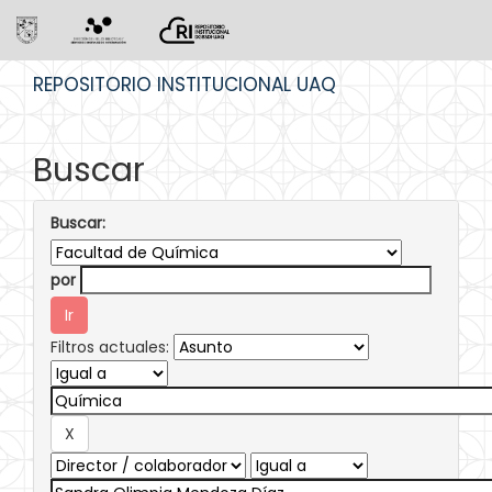
Skip
REPOSITORIO INSTITUCIONAL UAQ
navigation
Buscar
Buscar:
por
Filtros actuales: