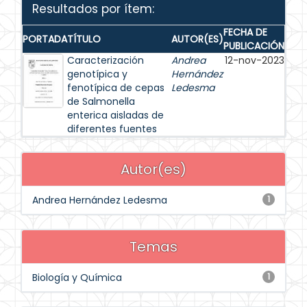
Resultados por ítem:
FECHA DE
PORTADA
TÍTULO
AUTOR(ES)
PUBLICACIÓN
Caracterización
Andrea
12-nov-2023
genotípica y
Hernández
fenotípica de cepas
Ledesma
de Salmonella
enterica aisladas de
diferentes fuentes
Autor(es)
Andrea Hernández Ledesma
1
Temas
Biología y Química
1