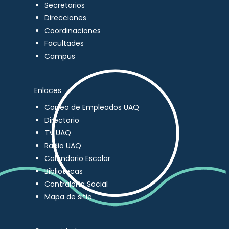
Secretarios
Direcciones
Coordinaciones
Facultades
Campus
Enlaces
Correo de Empleados UAQ
Directorio
TV UAQ
Radio UAQ
Calendario Escolar
Bibliotecas
Contraloría Social
Mapa de sitio