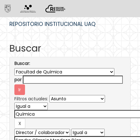
Skip
REPOSITORIO INSTITUCIONAL UAQ
navigation
Buscar
Buscar:
por
Filtros actuales: