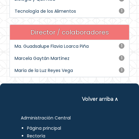
Tecnología de los Alimentos
1
Director / colaboradores
Ma. Guadsalupe Flavia Loarca Piña
1
Marcela Gaytán Martínez
1
María de la Luz Reyes Vega
1
Volver arriba ∧
Administración Central
Página principal
Rectoría