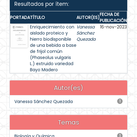
Resultados por ítem:
FECHA DE
PORTADA
TÍTULO
AUTOR(ES)
PUBLICACIÓN
Enriquecimiento con
Vanessa
16-nov-2023
aislado proteico y
Sánchez
hierro biodisponible
Quezada
de una bebida a base
de frijol común
(Phaseolus vulgaris
L.) extruido variedad
Bayo Madero
Autor(es)
Vanessa Sánchez Quezada
1
Temas
Biología y Química
1