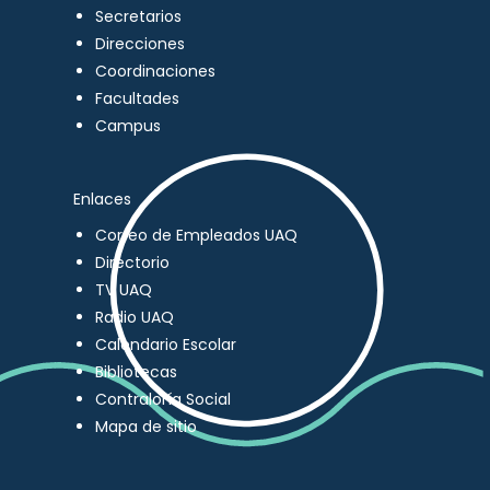
Secretarios
Direcciones
Coordinaciones
Facultades
Campus
Enlaces
Correo de Empleados UAQ
Directorio
TV UAQ
Radio UAQ
Calendario Escolar
Bibliotecas
Contraloría Social
Mapa de sitio