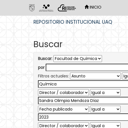
INICIO
Skip
REPOSITORIO INSTITUCIONAL UAQ
navigation
Buscar
Buscar:
por
Filtros actuales: