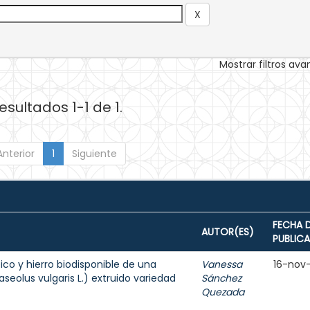
Mostrar filtros av
esultados 1-1 de 1.
Anterior
1
Siguiente
FECHA 
AUTOR(ES)
PUBLIC
ico y hierro biodisponible de una
Vanessa
16-nov
seolus vulgaris L.) extruido variedad
Sánchez
Quezada