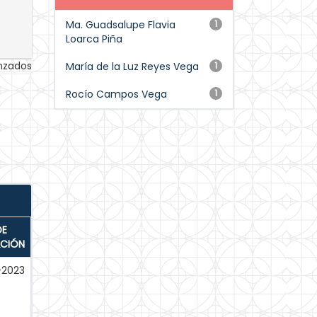
Ma. Guadsalupe Flavia
1
Loarca Piña
anzados
María de la Luz Reyes Vega
1
Rocío Campos Vega
1
DE
ACIÓN
-2023