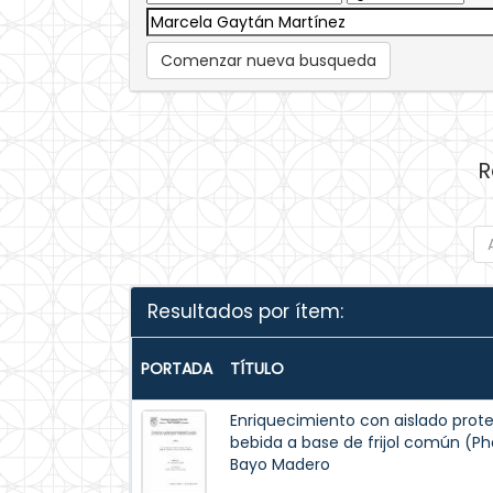
Comenzar nueva busqueda
R
Resultados por ítem:
PORTADA
TÍTULO
Enriquecimiento con aislado prote
bebida a base de frijol común (Pha
Bayo Madero