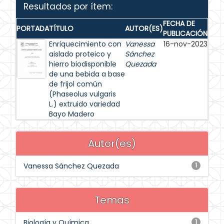
Resultados por ítem:
FECHA DE
PORTADA
TÍTULO
AUTOR(ES)
PUBLICACIÓN
Enriquecimiento con
Vanessa
16-nov-2023
aislado proteico y
Sánchez
hierro biodisponible
Quezada
de una bebida a base
de frijol común
(Phaseolus vulgaris
L.) extruido variedad
Bayo Madero
Autor(es)
Vanessa Sánchez Quezada
1
Temas
Biología y Química
1