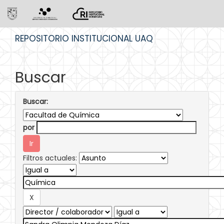
Skip
REPOSITORIO INSTITUCIONAL UAQ
navigation
Buscar
Buscar:
por
Filtros actuales: