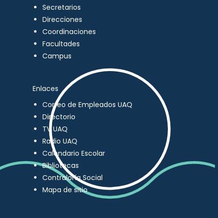
Secretarios
Direcciones
Coordinaciones
Facultades
Campus
Enlaces
Correo de Empleados UAQ
Directorio
TV UAQ
Radio UAQ
Calendario Escolar
Bibliotecas
Contraloría Social
Mapa de sitio