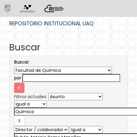
Skip
REPOSITORIO INSTITUCIONAL UAQ
navigation
Buscar
Buscar:
por
Filtros actuales: