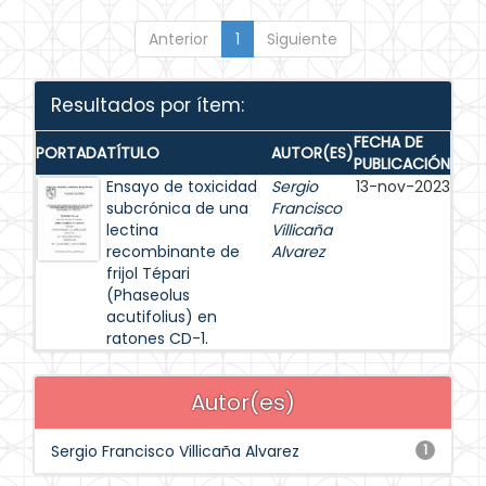
Anterior
1
Siguiente
Resultados por ítem:
FECHA DE
PORTADA
TÍTULO
AUTOR(ES)
PUBLICACIÓN
Ensayo de toxicidad
Sergio
13-nov-2023
subcrónica de una
Francisco
lectina
Villicaña
recombinante de
Alvarez
frijol Tépari
(Phaseolus
acutifolius) en
ratones CD-1.
Autor(es)
Sergio Francisco Villicaña Alvarez
1