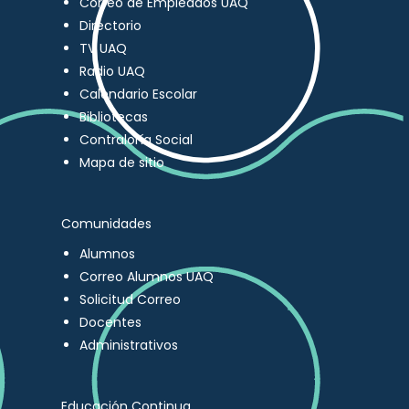
Correo de Empleados UAQ
Directorio
TV UAQ
Radio UAQ
Calendario Escolar
Bibliotecas
Contraloría Social
Mapa de sitio
Comunidades
Alumnos
Correo Alumnos UAQ
Solicitud Correo
Docentes
Administrativos
Educación Continua