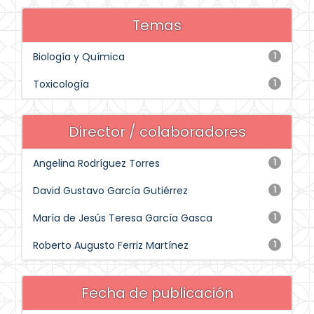
Temas
Biología y Química
1
Toxicología
1
Director / colaboradores
Angelina Rodríguez Torres
1
David Gustavo García Gutiérrez
1
María de Jesús Teresa García Gasca
1
Roberto Augusto Ferriz Martínez
1
Fecha de publicación